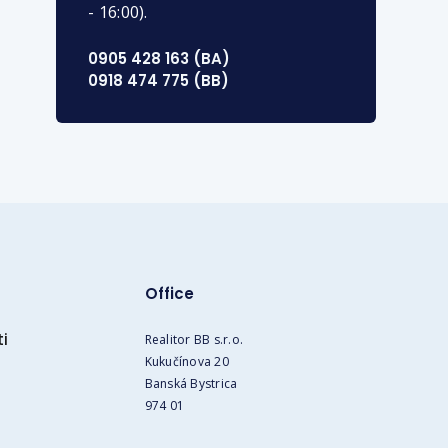
- 16:00).
0905 428 163 (BA)
0918 474 775 (BB)
Office
i
Realitor BB s.r.o.
Kukučínova 20
Banská Bystrica
974 01