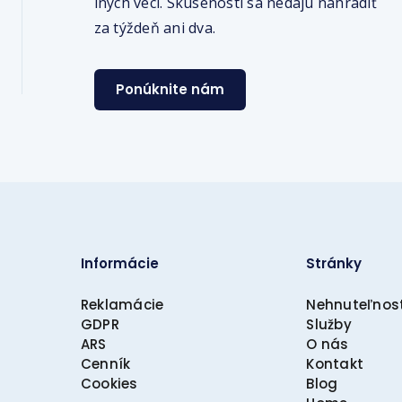
iných vecí. Skúsenosti sa nedajú nahradiť
za týždeň ani dva.
Ponúknite nám
Informácie
Stránky
Reklamácie
Nehnuteľnost
GDPR
Služby
ARS
O nás
Cenník
Kontakt
Cookies
Blog