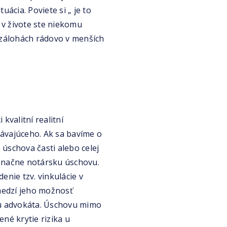
ácia. Poviete si „ je to
t v živote ste niekomu
h zálohách rádovo v menších
kvalitní realitní
dávajúceho. Ak sa bavíme o
úschova časti alebo celej
značne notársku úschovu.
enie tzv. vinkulácie v
medzí jeho možnosť
 u advokáta. Úschovu mimo
é krytie rizika u