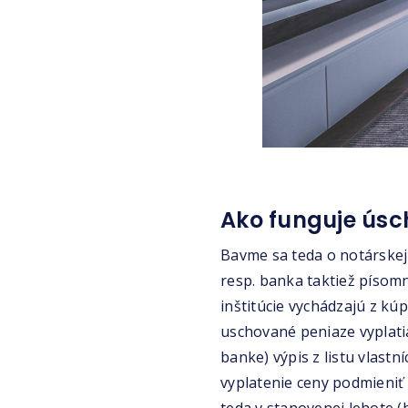
Ako funguje ús
Bavme sa teda o notárskej
resp. banka taktiež písomn
inštitúcie vychádzajú z kú
uschované peniaze vyplati
banke) výpis z listu vlastn
vyplatenie ceny podmieniť 