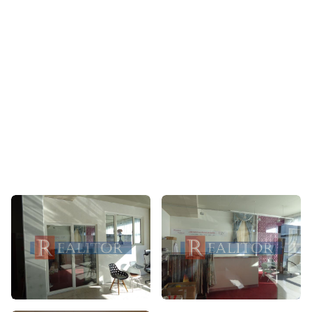
Informácie a obhliadky:
Ing. Jozef Grič
+421948217755