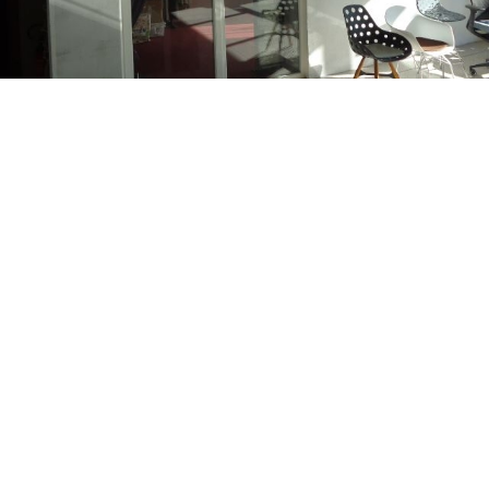
Kategória
Komerčné
Druh
Kancelársky priestor
Úžitková plocha
35
m²
Počet izieb
1
Poschodie
0
Nadzemných podlaží
4
Cena
418
€/mesiac