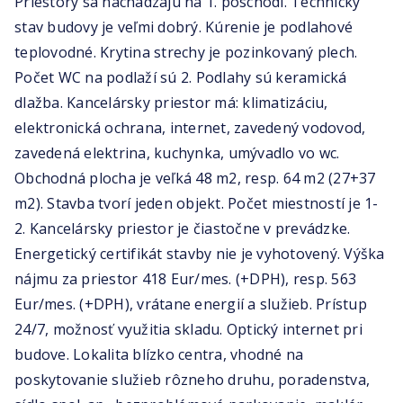
Priestory sa nachádzajú na 1. poschodí. Technický
stav budovy je veľmi dobrý. Kúrenie je podlahové
teplovodné. Krytina strechy je pozinkovaný plech.
Počet WC na podlaží sú 2. Podlahy sú keramická
dlažba. Kancelársky priestor má: klimatizáciu,
elektronická ochrana, internet, zavedený vodovod,
zavedená elektrina, kuchynka, umývadlo vo wc.
Obchodná plocha je veľká 48 m2, resp. 64 m2 (27+37
m2). Stavba tvorí jeden objekt. Počet miestností je 1-
2. Kancelársky priestor je čiastočne v prevádzke.
Energetický certifikát stavby nie je vyhotovený. Výška
nájmu za priestor 418 Eur/mes. (+DPH), resp. 563
Eur/mes. (+DPH), vrátane energií a služieb. Prístup
24/7, možnosť využitia skladu. Optický internet pri
budove. Lokalita blízko centra, vhodné na
poskytovanie služieb rôzneho druhu, poradenstva,