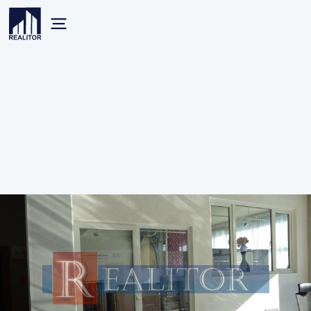
Nehnuteľnosti
Banská Bystrica
Prenájom
Komerčné
1
Banská Bystrica