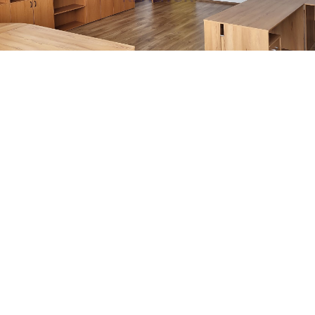
Kategória
Komerčné
Druh
Kancelársky priestor
Úžitková plocha
47
m²
Výmera pozemku
500
m²
Počet izieb
1
Poschodie
2
Nadzemných podlaží
4
Cena
323
€/mesiac