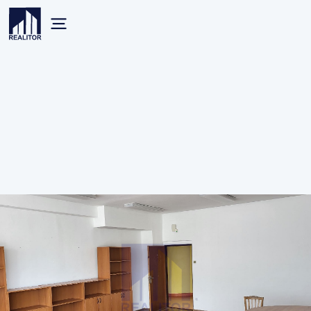
Nehnuteľnosti
Banská Bystrica
Prenájom
Komerčné
1
Banská Bystrica