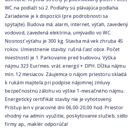
WC na podlaží sú 2. Podlahy sú plávajúca podlaha.
Zariadenie je k dispozícii (pre podrobnosti sa
spýtajte). Budova má: alarm, internet, výťah, zavedený
vodovod, zavedená elektrina, umývadlo vo WC.
Nosnosť výťahu je 300 kg. Stavba má vek zhruba 45
rokov. Umiestnenie stavby: rušná časť obce. Počet
miestností je 1. Parkovanie pred budovou. Výška
nájmu 323 Eur/mes. vrát. energií + DPH. Dĺžka nájmu
min. 12 mesiacov. Záujemca o nájom priestoru skladá
k rukám majiteľa pri podpise nájomnej zmluvy
bezpečnostnú zálohu vo výške 1-mesačného nájmu.
Energetický certifikát stavby nie je vyhotovený.
Prístup len v pracovné dni 06,00-20,00 hod. Priestor
vhodný na admin. využitie, poskytovanie služieb, sídlo
firmy ap., maklér odporúča!