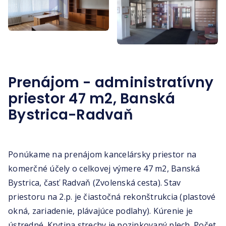
Prenájom - administratívny
priestor 47 m2, Banská
Bystrica-Radvaň
Ponúkame na prenájom kancelársky priestor na
komerčné účely o celkovej výmere 47 m2, Banská
Bystrica, časť Radvaň (Zvolenská cesta). Stav
priestoru na 2.p. je čiastočná rekonštrukcia (plastové
okná, zariadenie, plávajúce podlahy). Kúrenie je
ústredné. Krytina strechy je pozinkovaný plech. Počet