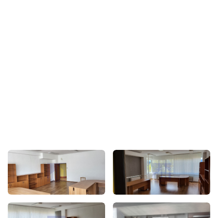
Informácie a obhliadky:
Ing. Jozef Grič
+421948217755