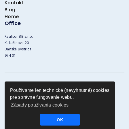
Kontakt
Blog
Home
Office
Realitor BB s.r.o.
Kukučínova 20
Banská Bystrica
974 01
Obchodné podmienky
Používame len technické (nevyhnutné) cookies
GDPR vyhlásenie
pre správne fungovanie webu.
Cookies infomácie
Zásady používania cookies
OK